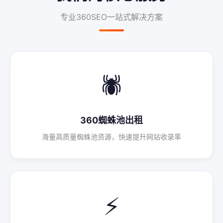
专业360SEO一站式解决方案
🕷️
360蜘蛛池出租
海量高质量蜘蛛池资源，快速提升网站收录率
⚡