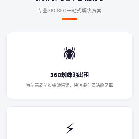
专业360SEO一站式解决方案
🕷️
360蜘蛛池出租
海量高质量蜘蛛池资源，快速提升网站收录率
⚡